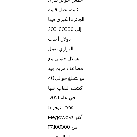
ثابتة، تصل قيمة
الجائزة الكبرى فيها
إلى 200,100000
دولار. أحدث
البراري تعمل
بشكل جنوني مع
مضاعف مربح جيد
يبلغ حوالي 40x. مع
كشف النقاب عنها
في عام 2021،
توفر 5 Lions
Megaways أكثر
من 117,100000
وسيلة للربح من