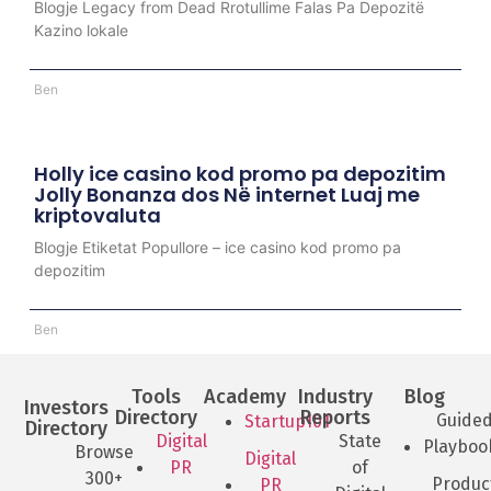
Blogje Legacy from Dead Rrotullime Falas Pa Depozitë
Kazino lokale
Ben
Holly ice casino kod promo pa depozitim
Jolly Bonanza dos Në internet Luaj me
kriptovaluta
Blogje Etiketat Popullore – ice casino kod promo pa
depozitim
Ben
Tools
Academy
Industry
Blog
Investors
Directory
Reports
Guide
Startup101
Directory
Digital
State
Playboo
Browse
Digital
PR
of
300+
Produc
PR