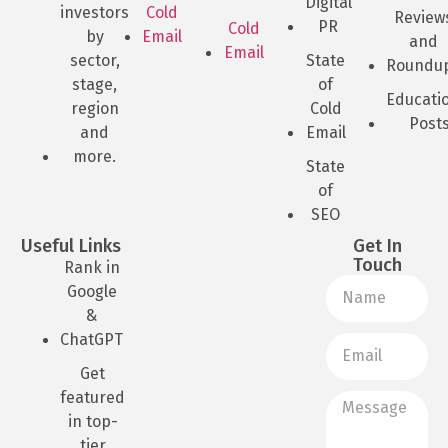
Digital
investors
Cold
Review
PR
Cold
by
Email
and
Email
sector,
State
Roundu
stage,
of
Educati
region
Cold
Post
and
Email
more.
State
of
SEO
Useful Links
Get In
Touch
Rank in
Google
&
ChatGPT
Get
featured
in top-
tier