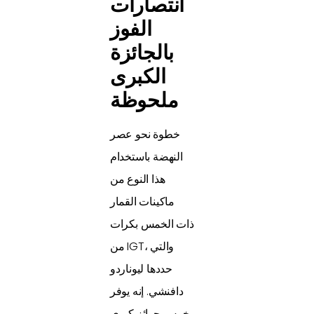
انتصارات
الفوز
بالجائزة
الكبرى
ملحوظة
خطوة نحو عصر
النهضة باستخدام
هذا النوع من
ماكينات القمار
ذات الخمس بكرات
من IGT، والتي
حددها ليوناردو
دافنشي. إنه يوفر
خمس جوائز كبرى