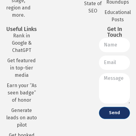
stage,
Roundups
State of
region and
SEO
Educational
more.
Posts
Useful Links
Get In
Touch
Rank in
Google &
ChatGPT
Get featured
in top-tier
media
Earn your “As
seen badge”
of honor
Generate
Send
leads on auto
pilot
Get booked