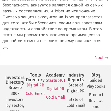
безопасность аккаунтов является одной из самых
важных составляющих, и 1xbet не исключение.
Система защиты аккаунтов на 1xbet предлагается
для того, чтобы обеспечить своим пользователям
надежность и спокойствие во время игры. В этом
статье мы рассмотрим ключевые преимущества
данной системы и выясним, почему она является
[…]
Next
→
Tools
Academy
Industry
Blog
Investors
Directory
Reports
Startup101
Guided
Directory
Digital PR
State of
Playbooks
Browse
Digital PR
Digital PR
300+
Cold Email
Product
Cold Email
investors
State of
Reviews
by sector,
Cold Email
and