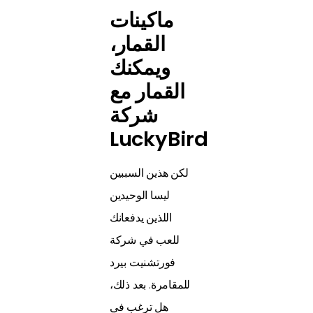
ماكينات
القمار،
ويمكنك
القمار مع
شركة
LuckyBird
لكن هذين السببين
ليسا الوحيدين
اللذين يدفعانك
للعب في شركة
فورتشنيت بيرد
للمقامرة. بعد ذلك،
هل ترغب في