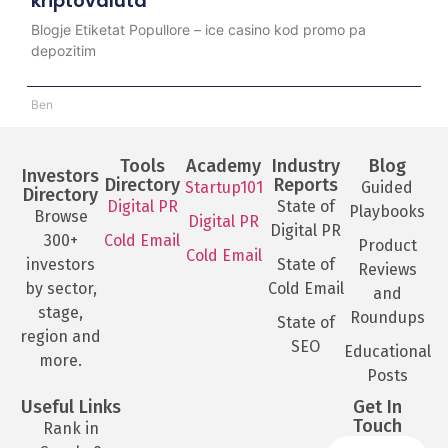
kriptovaluta
Blogje Etiketat Popullore – ice casino kod promo pa
depozitim
Ben
Tools
Academy
Industry
Blog
Investors
Directory
Reports
Startup101
Guided
Directory
Digital PR
State of
Playbooks
Browse
Digital PR
Digital PR
300+
Cold Email
Product
Cold Email
investors
State of
Reviews
by sector,
Cold Email
and
stage,
Roundups
State of
region and
SEO
Educational
more.
Posts
Useful Links
Get In
Touch
Rank in