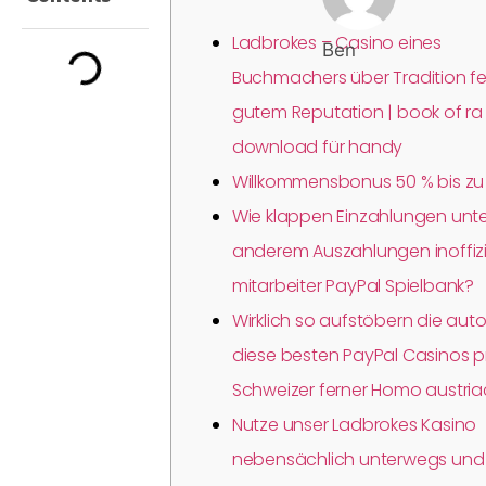
Ladbrokes – Casino eines
Ben
Buchmachers über Tradition fe
gutem Reputation | book of ra
download für handy
Willkommensbonus 50 % bis zu 
Wie klappen Einzahlungen unte
anderem Auszahlungen inoffizie
mitarbeiter PayPal Spielbank?
Wirklich so aufstöbern die aut
diese besten PayPal Casinos p
Schweizer ferner Homo austri
Nutze unser Ladbrokes Kasino
nebensächlich unterwegs und