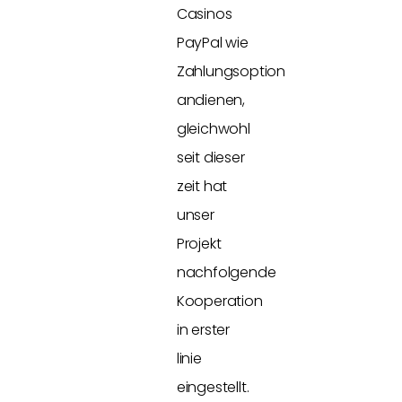
Casinos
PayPal wie
Zahlungsoption
andienen,
gleichwohl
seit dieser
zeit hat
unser
Projekt
nachfolgende
Kooperation
in erster
linie
eingestellt.