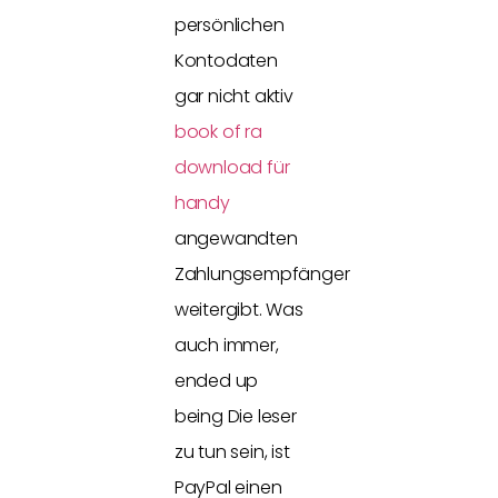
persönlichen
Kontodaten
gar nicht aktiv
book of ra
download für
handy
angewandten
Zahlungsempfänger
weitergibt. Was
auch immer,
ended up
being Die leser
zu tun sein, ist
PayPal einen