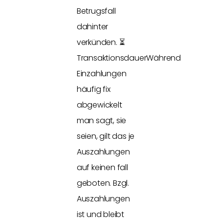
Betrugsfall
dahinter
verkünden. ⏳
TransaktionsdauerWährend
Einzahlungen
häufig fix
abgewickelt
man sagt, sie
seien, gilt das je
Auszahlungen
auf keinen fall
geboten. Bzgl.
Auszahlungen
ist und bleibt