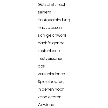
Gutschrift nach
seinem
Kontoverbindung
hat, zulassen
sich gleichwohl
nachfolgende
kostenlosen
Testversionen
das
verschiedenen
Spiele booten,
in denen noch
keine echten
Gewinne