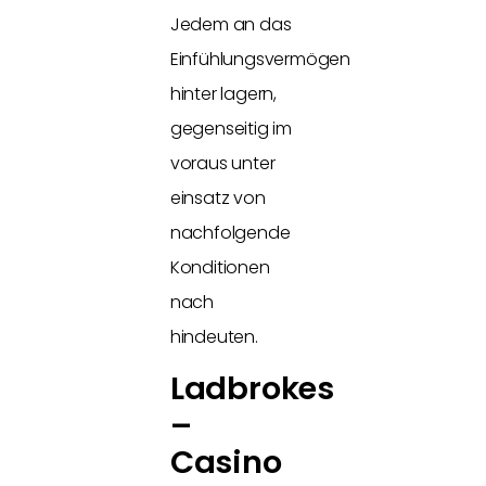
Jedem an das
Einfühlungsvermögen
hinter lagern,
gegenseitig im
voraus unter
einsatz von
nachfolgende
Konditionen
nach
hindeuten.
Ladbrokes
–
Casino