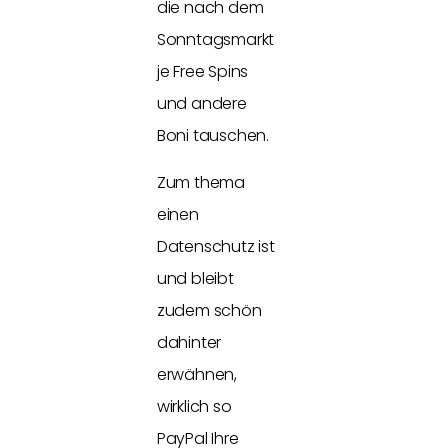
die nach dem
Sonntagsmarkt
je Free Spins
und andere
Boni tauschen.
Zum thema
einen
Datenschutz ist
und bleibt
zudem schön
dahinter
erwähnen,
wirklich so
PayPal Ihre