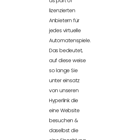
as part of
lizenzierten
Anbietern für
jedes virtuelle
Automatenspiele.
Das bedeutet,
auf diese weise
so lange Sie
unter einsatz
von unseren
Hyperlink die
eine Website
besuchen &
daselbst die