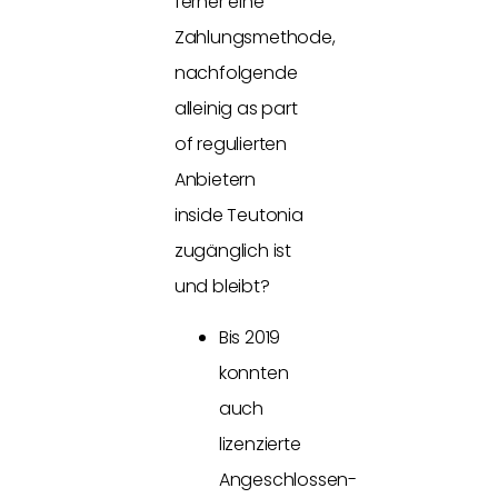
ferner eine
Zahlungsmethode,
nachfolgende
alleinig as part
of regulierten
Anbietern
inside Teutonia
zugänglich ist
und bleibt?
Bis 2019
konnten
auch
lizenzierte
Angeschlossen-