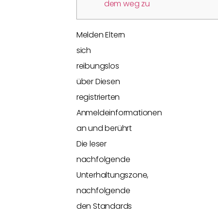
dem weg zu
Melden Eltern
sich
reibungslos
über Diesen
registrierten
Anmeldeinformationen
an und berührt
Die leser
nachfolgende
Unterhaltungszone,
nachfolgende
den Standards