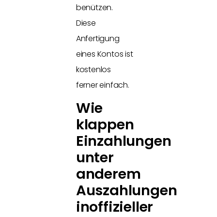
benützen.
Diese
Anfertigung
eines Kontos ist
kostenlos
ferner einfach.
Wie
klappen
Einzahlungen
unter
anderem
Auszahlungen
inoffizieller