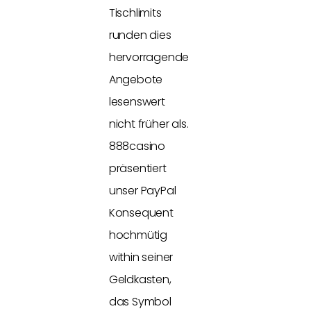
Tischlimits
runden dies
hervorragende
Angebote
lesenswert
nicht früher als.
888casino
präsentiert
unser PayPal
Konsequent
hochmütig
within seiner
Geldkasten,
das Symbol