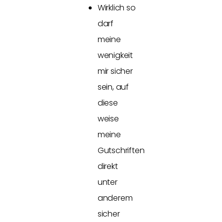
Wirklich so
darf
meine
wenigkeit
mir sicher
sein, auf
diese
weise
meine
Gutschriften
direkt
unter
anderem
sicher