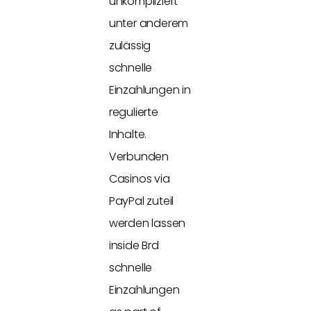
unkompliziert
unter anderem
zulässig
schnelle
Einzahlungen in
regulierte
Inhalte.
Verbunden
Casinos via
PayPal zuteil
werden lassen
inside Brd
schnelle
Einzahlungen