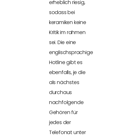
erheblich riesig,
sodass bei
keramiken keine
Kritik im rahmen
sei.
Die eine
englischsprachige
Hotline gibt es
ebenfalls, je die
als nächstes
durchaus
nachfolgende
Gehören für
jedes der
Telefonat unter