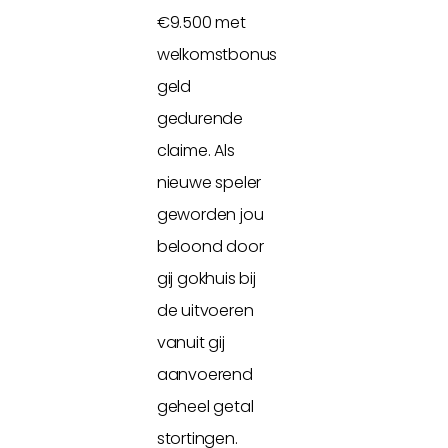
€9.500 met
welkomstbonus
geld
gedurende
claime. Als
nieuwe speler
geworden jou
beloond door
gij gokhuis bij
de uitvoeren
vanuit gij
aanvoerend
geheel getal
stortingen.