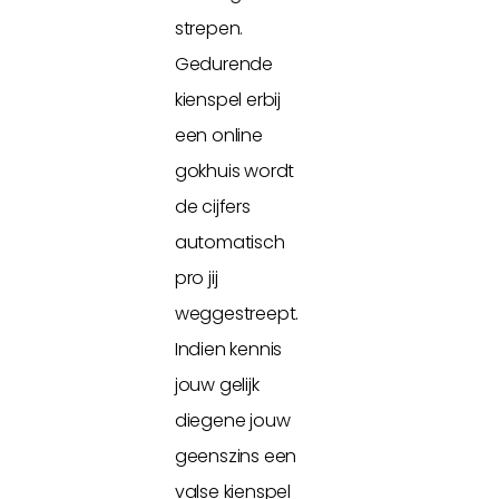
strepen.
Gedurende
kienspel erbij
een online
gokhuis wordt
de cijfers
automatisch
pro jij
weggestreept.
Indien kennis
jouw gelijk
diegene jouw
geenszins een
valse kienspel