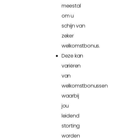
meestal
om u
schijn van
zeker
welkomstbonus.
Deze kan
variëren
van
welkomstbonussen
waarbij
jou
leidend
storting
worden