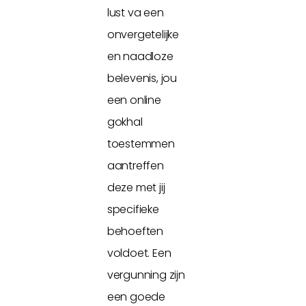
lust va een
onvergetelijke
en naadloze
belevenis, jou
een online
gokhal
toestemmen
aantreffen
deze met jij
specifieke
behoeften
voldoet. Een
vergunning zijn
een goede