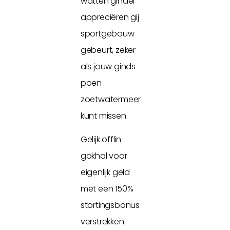
watten ginder
appreciëren gij
sportgebouw
gebeurt, zeker
als jouw ginds
poen
zoetwatermeer
kunt missen.
Gelijk offlin
gokhal voor
eigenlijk geld
met een 150%
stortingsbonus
verstrekken