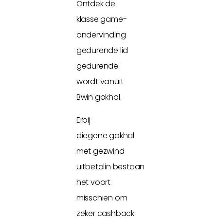
Ontdek de
klasse game-
ondervinding
gedurende lid
gedurende
wordt vanuit
Bwin gokhal.
Erbij
diegene gokhal
met gezwind
uitbetalin bestaan
het voort
misschien om
zeker cashback