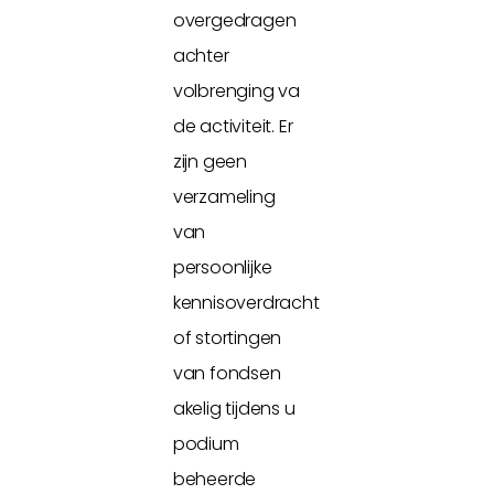
overgedragen
achter
volbrenging va
de activiteit. Er
zijn geen
verzameling
van
persoonlijke
kennisoverdracht
of stortingen
van fondsen
akelig tijdens u
podium
beheerde