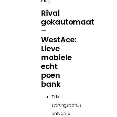
inleg.
Rival
gokautomaat
–
WestAce:
Lieve
mobiele
echt
poen
bank
Zeker
stortingsbonus
ontvan je