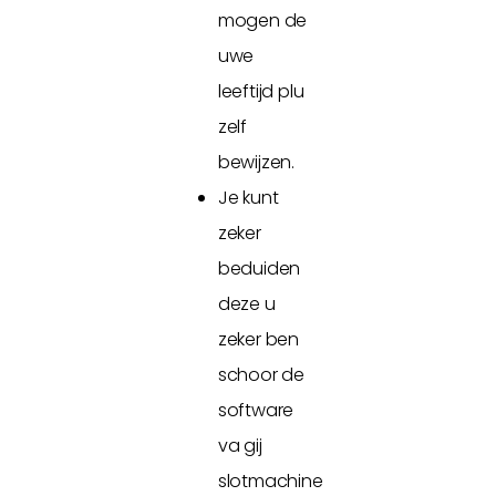
mogen de
uwe
leeftijd plu
zelf
bewijzen.
Je kunt
zeker
beduiden
deze u
zeker ben
schoor de
software
va gij
slotmachine