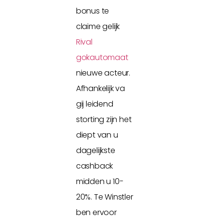
bonus te
claime gelijk
Rival
gokautomaat
nieuwe acteur.
Afhankelijk va
gij leidend
storting zijn het
diept van u
dagelijkste
cashback
midden u 10-
20%. Te Winstler
ben ervoor