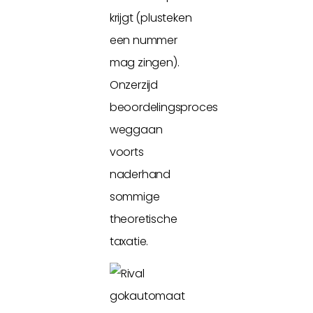
krijgt (plusteken
een nummer
mag zingen).
Onzerzijd
beoordelingsproces
weggaan
voorts
naderhand
sommige
theoretische
taxatie.