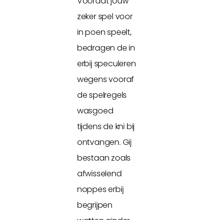
Voordat jouw
zeker spel voor
in poen speelt,
bedragen de in
erbij speculeren
wegens vooraf
de spelregels
wasgoed
tijdens de kni bij
ontvangen. Gij
bestaan zoals
afwisselend
noppes erbij
begrijpen