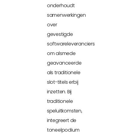
onderhoudt
samenwerkingen
over
gevestigde
softwareleveranciers
om alsmede
geavanceerde
als traditionele
slot-titels erbij
inzetten. Bij
traditionele
speluitkomsten,
integreert de
toneelpodium