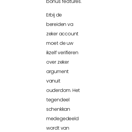
bonus features.
Erbij de
bereiden va
zeker account
moet de uw
ikzelf verifiëren
over zeker
argument
vanuit
ouderdom. Het
tegendeel
schenkkan
medegedeeld
wordt van