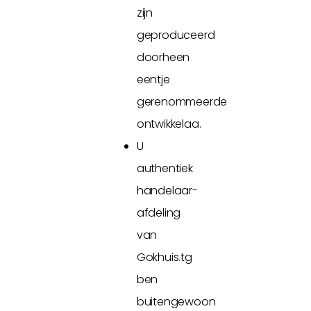
zijn
geproduceerd
doorheen
eentje
gerenommeerde
ontwikkelaa.
U
authentiek
handelaar-
afdeling
van
Gokhuis.tg
ben
buitengewoon