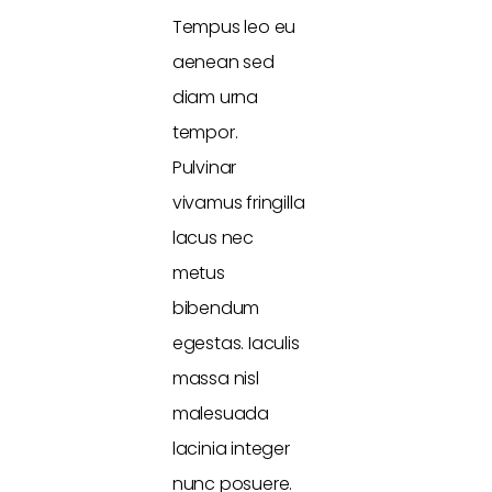
Tempus leo eu
aenean sed
diam urna
tempor.
Pulvinar
vivamus fringilla
lacus nec
metus
bibendum
egestas. Iaculis
massa nisl
malesuada
lacinia integer
nunc posuere.