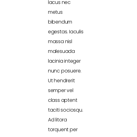
lacus nec
metus
bibendum
egestas. Iaculis
massa nisl
malesuada
lacinia integer
nunc posuere.
Ut hendrerit
semper vel
class aptent
taciti sociosqu.
Ad litora
torquent per