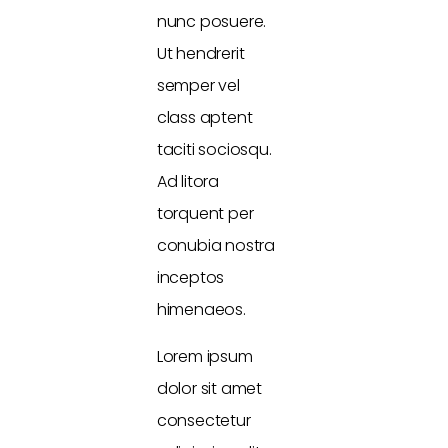
nunc posuere.
Ut hendrerit
semper vel
class aptent
taciti sociosqu.
Ad litora
torquent per
conubia nostra
inceptos
himenaeos.
Lorem ipsum
dolor sit amet
consectetur