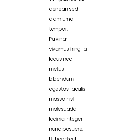
aenean sed
diam urna
tempor.
Pulvinar
vivamus fringilla
lacus nec
metus
bibendum
egestas. Iaculis
massa nisl
malesuada
lacinia integer
nunc posuere.
Ut hendrerit