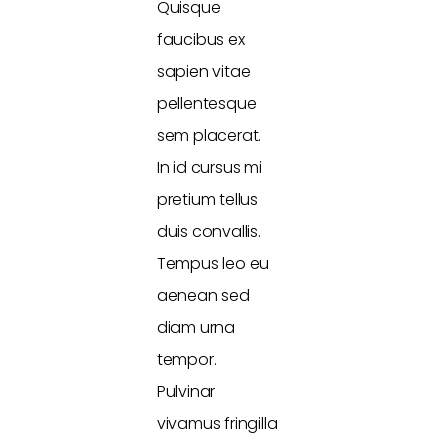
Quisque
faucibus ex
sapien vitae
pellentesque
sem placerat.
In id cursus mi
pretium tellus
duis convallis.
Tempus leo eu
aenean sed
diam urna
tempor.
Pulvinar
vivamus fringilla