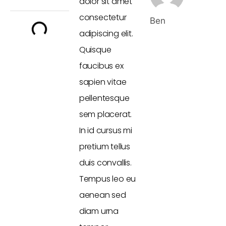
dolor sit amet
consectetur
Ben
adipiscing elit.
Quisque
faucibus ex
sapien vitae
pellentesque
sem placerat.
In id cursus mi
pretium tellus
duis convallis.
Tempus leo eu
aenean sed
diam urna