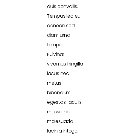
duis convallis.
Tempus leo eu
aenean sed
diam urna
tempor.
Pulvinar
vivamus fringilla
lacus nec
metus
bibendum
egestas. Iaculis
massa nisl
malesuada
lacinia integer