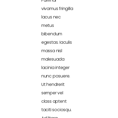
Pulvinar
vivamus fringilla
lacus nec
metus
bibendum
egestas. Iaculis
massa nisl
malesuada
lacinia integer
nunc posuere.
Ut hendrerit
semper vel
class aptent
taciti sociosqu.