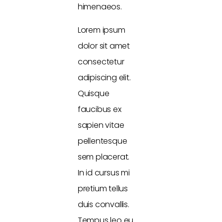
himenaeos.
Lorem ipsum
dolor sit amet
consectetur
adipiscing elit.
Quisque
faucibus ex
sapien vitae
pellentesque
sem placerat.
In id cursus mi
pretium tellus
duis convallis.
Tempus leo eu