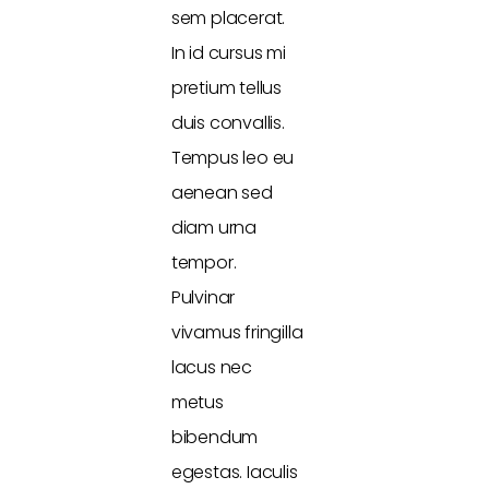
sem placerat.
In id cursus mi
pretium tellus
duis convallis.
Tempus leo eu
aenean sed
diam urna
tempor.
Pulvinar
vivamus fringilla
lacus nec
metus
bibendum
egestas. Iaculis