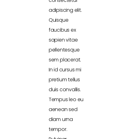
consectetur
adipiscing elit.
Quisque
faucibus ex
sapien vitae
pellentesque
sem placerat.
In id cursus mi
pretium tellus
duis convallis.
Tempus leo eu
aenean sed
diam urna
tempor.