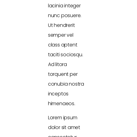
lacinia integer
nunc posuere.
Ut hendrerit
semper vel
class aptent
taciti sociosqu.
Ad litora
torquent per
conubia nostra
inceptos
himenaeos.
Lorem ipsum
dolor sit amet