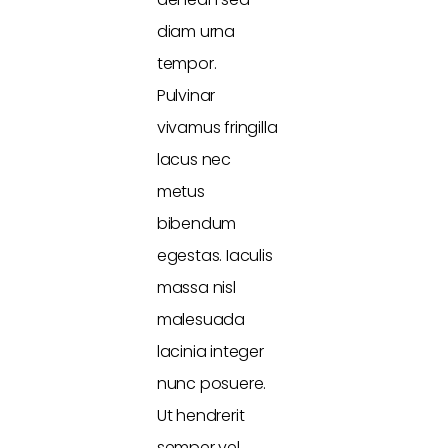
diam urna
tempor.
Pulvinar
vivamus fringilla
lacus nec
metus
bibendum
egestas. Iaculis
massa nisl
malesuada
lacinia integer
nunc posuere.
Ut hendrerit
semper vel