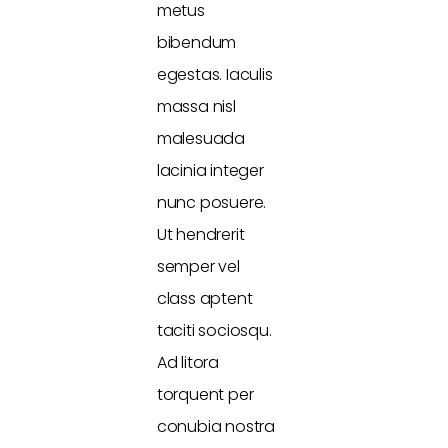
metus
bibendum
egestas. Iaculis
massa nisl
malesuada
lacinia integer
nunc posuere.
Ut hendrerit
semper vel
class aptent
taciti sociosqu.
Ad litora
torquent per
conubia nostra