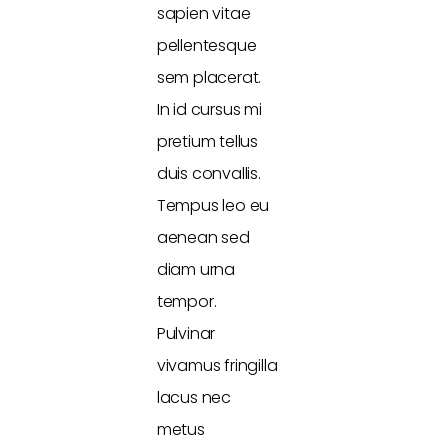
sapien vitae
pellentesque
sem placerat.
In id cursus mi
pretium tellus
duis convallis.
Tempus leo eu
aenean sed
diam urna
tempor.
Pulvinar
vivamus fringilla
lacus nec
metus