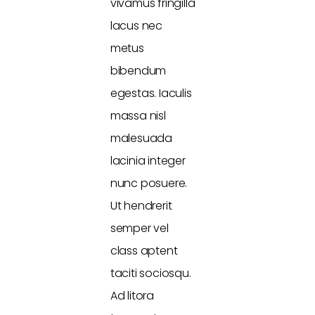
vivamus fringilla
lacus nec
metus
bibendum
egestas. Iaculis
massa nisl
malesuada
lacinia integer
nunc posuere.
Ut hendrerit
semper vel
class aptent
taciti sociosqu.
Ad litora