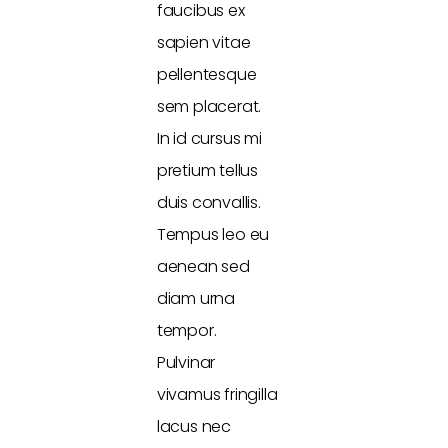
faucibus ex
sapien vitae
pellentesque
sem placerat.
In id cursus mi
pretium tellus
duis convallis.
Tempus leo eu
aenean sed
diam urna
tempor.
Pulvinar
vivamus fringilla
lacus nec