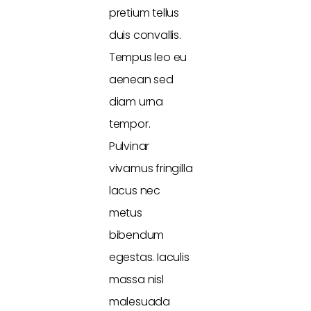
pretium tellus
duis convallis.
Tempus leo eu
aenean sed
diam urna
tempor.
Pulvinar
vivamus fringilla
lacus nec
metus
bibendum
egestas. Iaculis
massa nisl
malesuada