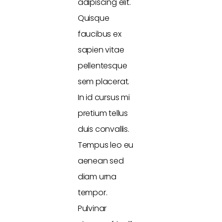
adipiscing elit.
Quisque
faucibus ex
sapien vitae
pellentesque
sem placerat.
In id cursus mi
pretium tellus
duis convallis.
Tempus leo eu
aenean sed
diam urna
tempor.
Pulvinar