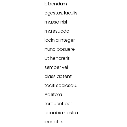
bibendum
egestas. Iaculis
massa nisl
malesuada
lacinia integer
nunc posuere.
Ut hendrerit
semper vel
class aptent
taciti sociosqu.
Ad litora
torquent per
conubia nostra
inceptos