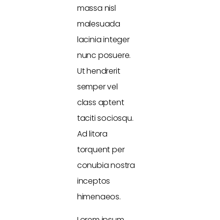
massa nisl
malesuada
lacinia integer
nunc posuere.
Ut hendrerit
semper vel
class aptent
taciti sociosqu.
Ad litora
torquent per
conubia nostra
inceptos
himenaeos.
Lorem ipsum