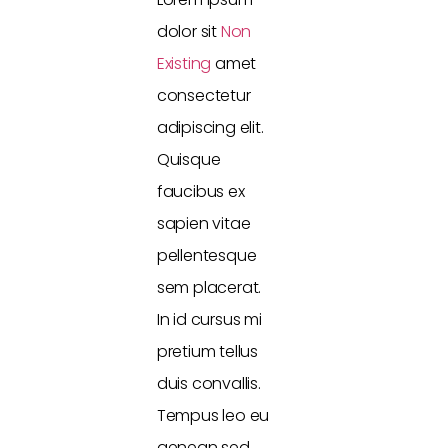
dolor sit
Non
Existing
amet
consectetur
adipiscing elit.
Quisque
faucibus ex
sapien vitae
pellentesque
sem placerat.
In id cursus mi
pretium tellus
duis convallis.
Tempus leo eu
aenean sed