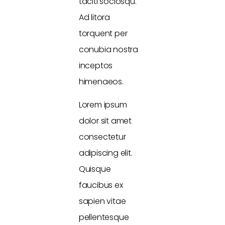
taciti sociosqu.
Ad litora
torquent per
conubia nostra
inceptos
himenaeos.
Lorem ipsum
dolor sit amet
consectetur
adipiscing elit.
Quisque
faucibus ex
sapien vitae
pellentesque