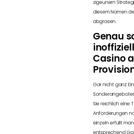
zigeunern Strateg
diesem Namen des
abgrasen.
Genau s
inoffizie
Casino 
Provisio
Gar nicht ganz Ei
Sonderangeboten. 
Sie reichlich eine
Anforderungen nor
einzeln erfüllt ma
entsprechend Gam