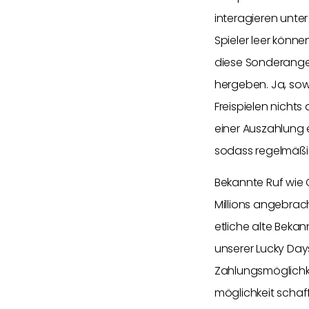
interagieren unte
Spieler leer könne
diese Sonderange
hergeben. Ja, so
Freispielen nich
einer Auszahlung e
sodass regelmäßig 
Bekannte Ruf wie G
Millions angebrach
etliche alte Beka
unserer Lucky Day
Zahlungsmöglichke
möglichkeit schaf