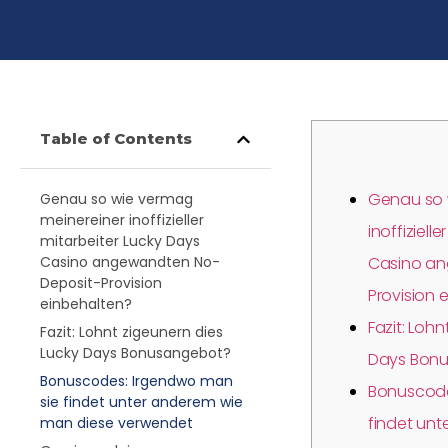
Table of Contents
Genau so 
Genau so wie vermag
meinereiner inoffizieller
inoffiziell
mitarbeiter Lucky Days
Casino an
Casino angewandten No-
Deposit-Provision
Provision 
einbehalten?
Fazit: Loh
Fazit: Lohnt zigeunern dies
Lucky Days Bonusangebot?
Days Bon
Bonuscodes: Irgendwo man
Bonuscode
sie findet unter anderem wie
findet un
man diese verwendet