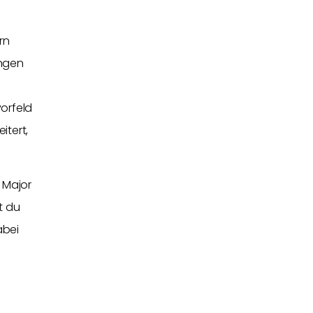
rn
ungen
orfeld
itert,
 Major
t du
abei