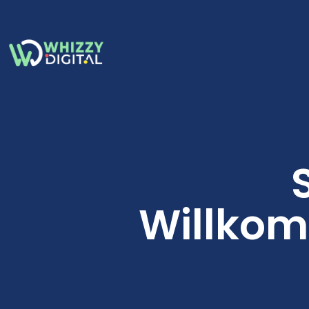
Willko