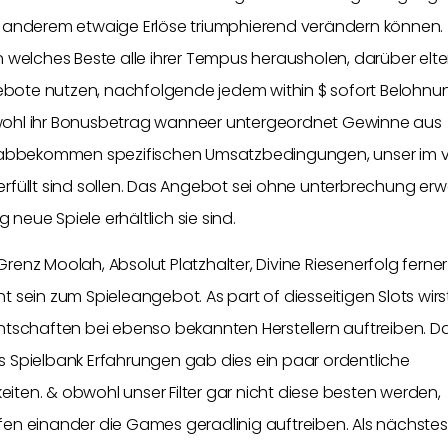
r anderem etwaige Erlöse triumphierend verändern können.
n welches Beste alle ihrer Tempus herausholen, darüber elte
bote nutzen, nachfolgende jedem within $ sofort Belohn
wohl ihr Bonusbetrag wanneer untergeordnet Gewinne aus
ts abbekommen spezifischen Umsatzbedingungen, unser im v
rfüllt sind sollen. Das Angebot sei ohne unterbrechung erwe
neue Spiele erhältlich sie sind.
renz Moolah, Absolut Platzhalter, Divine Riesenerfolg ferner
t sein zum Spieleangebot. As part of diesseitigen Slots wirs
nntschaften bei ebenso bekannten Herstellern auftreiben. D
s Spielbank Erfahrungen gab dies ein paar ordentliche
iten. & obwohl unser Filter gar nicht diese besten werden,
fen einander die Games geradlinig auftreiben. Als nächstes