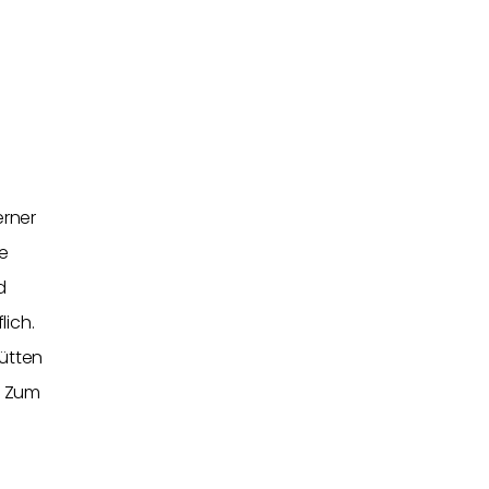
erner
e
d
ich.
ütten
e Zum