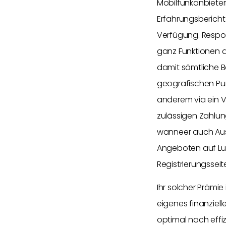
Mobilfunkanbieter
Erfahrungsbericht
Verfügung. Respons
ganz Funktionen d
damit sämtliche 
geografischen Punk
anderem via ein V
zulässigen Zahlun
wanneer auch Aus
Angeboten auf Luc
Registrierungsseit
Ihr solcher Prämi
eigenes finanzie
optimal nach effiz